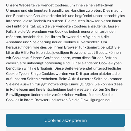
Unsere Webseite verwendet Cookies, um Ihnen einen effektiven
WordPress.org
Umgang und ein benutzerfreundliches Handling zu bieten. Dies macht
den Einsatz von Cookies erforderlich und begründet unser berechtigtes
Interesse, diese Technik zu nutzen. Die meisten Browser bieten Ihnen
die Funktionalität, sich die verwendeten Cookies anzeigen zu lassen.
Falls Sie die Verwendung von Cookies jedoch generell unterbinden
möchten, besteht dazu bei Ihrem Browser die Möglichkeit, die
Annahme und Speicherung neuer Cookies zu verhindern. Um
herauszufinden, wie dies bei Ihrem Browser funktioniert, benutzt Sie
bitte die Hilfe-Funktion des jeweiligen Browsers. Laut Gesetz können
wir Cookies auf Ihrem Gerät speichern, wenn diese für den Betrieb
Impressum
dieser Seite unbedingt notwendig sind. Für alle anderen Cookie-Typen
benötigen wir Ihre Erlaubnis. Diese Seite verwendet unterschiedliche
Datenschutzerklärung
Cookie-Typen. Einige Cookies werden von Drittparteien platziert, die
auf unseren Seiten erscheinen. Beim Aufruf unserer Seite bekommen
Sie eine Auswahl für ggf. notwendige Einwilligungen. Sie können diese
Cookie-Richtlinie (EU)
in Ruhe lesen und Ihre Entscheidung (opt-in) setzen. Sollten Sie Ihre
Einwilligungen ändern oder zurückziehen wollen, löschen Sie die
Cookies in Ihrem Browser und setzen Sie die Einwilligungen neu.
Mitarbeiter Bereich
Cookies akzeptieren
Aktualisiert im März 2025