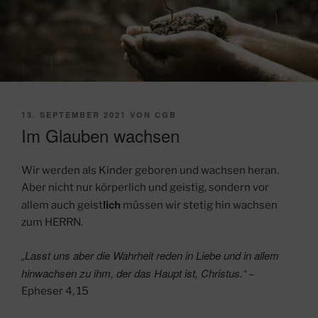
VERÖFFENTLICHT
13. SEPTEMBER 2021
VON
CGB
AM
Im Glauben wachsen
Wir werden als Kinder geboren und wachsen heran.
Aber nicht nur körperlich und geistig, sondern vor
lich
allem auch geist
müssen wir stetig hin wachsen
zum HERRN.
„Lasst uns aber die Wahrheit reden in Liebe und in allem
hinwachsen zu ihm, der das Haupt ist, Christus.“
–
Epheser 4, 15