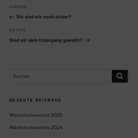
Beitragsnavigation
Vorheriger
ZURÜCK
Beitrag
Wo sind wir noch sicher?
Nächster
WEITER
Beitrag
Sind wir dem Untergang geweiht?
Suche
Suche
nach:
NEUESTE BEITRÄGE
Wachstumswoche 2025
Wachstumswoche 2024